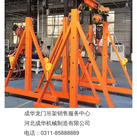
成华龙门吊架销售服务中心
河北成华机械制造有限公司
电话：0311-85888889