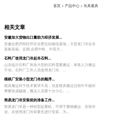
首页
>
产品中心
>
吊具索具
相关文章
安徽加大货物出口量助力经济发展...
安徽合肥庐阳经开区合肥北站物流基地，大型龙门吊在吊
装集装箱。近期,合肥中欧、中亚方...
石料厂使用龙门吊起吊石料...
山东临沂石料厂有块大型的石料需要搬运，单靠人力搬运
不动。石料厂工作人员使用龙门吊、...
模椇厂安装小型龙门吊的顺序...
模具搬运对于技术要求不高，但是模具搬运过程中不能对
摩擦造成磕碰，搬运人员要十分小心。...
简易龙门吊安装前的准备工作...
简易龙门吊是一种轻型起重机，可用于重物搬运、安装作
业。在使用龙门吊前要先进行安装，为...